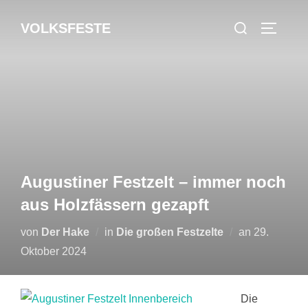
Zum
Suchen
VOLKSFESTE
Inhalt
SEITEN
nach:
springen
Augustiner Festzelt – immer noch
aus Holzfässern gezapft
Veröffentlic
von
Der Hake
in
Die großen Festzelte
an
29.
am
Oktober 2024
Die