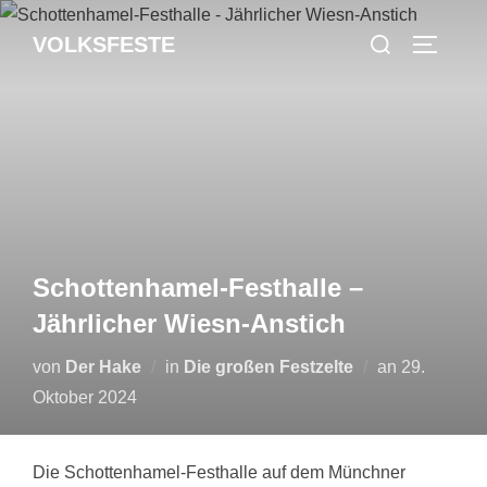
Zum
Suchen
VOLKSFESTE
Inhalt
SEITEN
nach:
springen
Schottenhamel-Festhalle –
Jährlicher Wiesn-Anstich
Veröffentlic
von
Der Hake
in
Die großen Festzelte
an
29.
am
Oktober 2024
Die Schottenhamel-Festhalle auf dem Münchner