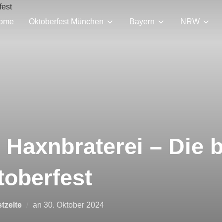
ome
Oktoberfest München
Bayern
NRW
 Haxnbraterei – Die 
toberfest
Veröffentlicht
tzelte
an
30. Oktober 2024
am