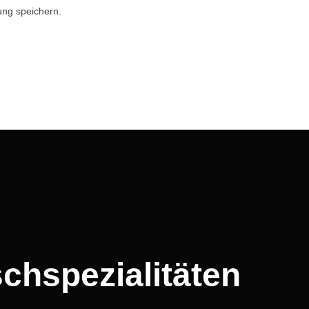
ng speichern.
schspezialitäten