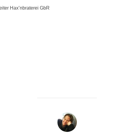
reiter Hax’nbraterei GbR
BEITRAGSAUTOR