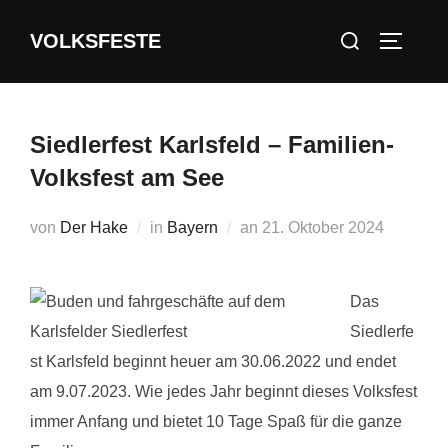
Zum
Suchen
VOLKSFESTE
Inhalt
SEITEN
nach:
springen
Siedlerfest Karlsfeld – Familien-
Volksfest am See
Veröffentlicht
von
Der Hake
in
Bayern
an
21. Oktober 2024
am
Das
Siedlerfe
st Karlsfeld beginnt heuer am 30.06.2022 und endet
am 9.07.2023. Wie jedes Jahr beginnt dieses Volksfest
immer Anfang und bietet 10 Tage Spaß für die ganze