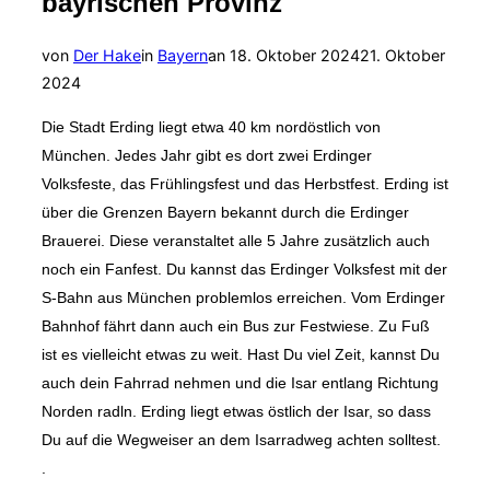
bayrischen Provinz
Veröffentlicht
von
Der Hake
in
Bayern
an
18. Oktober 2024
21. Oktober
am
2024
Die Stadt Erding liegt etwa 40 km nordöstlich von
München. Jedes Jahr gibt es dort zwei Erdinger
Volksfeste, das Frühlingsfest und das Herbstfest. Erding ist
über die Grenzen Bayern bekannt durch die Erdinger
Brauerei. Diese veranstaltet alle 5 Jahre zusätzlich auch
noch ein Fanfest. Du kannst das Erdinger Volksfest mit der
S-Bahn aus München problemlos erreichen. Vom Erdinger
Bahnhof fährt dann auch ein Bus zur Festwiese. Zu Fuß
ist es vielleicht etwas zu weit. Hast Du viel Zeit, kannst Du
auch dein Fahrrad nehmen und die Isar entlang Richtung
Norden radln. Erding liegt etwas östlich der Isar, so dass
Du auf die Wegweiser an dem Isarradweg achten solltest.
.