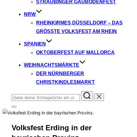
STRAUBINGER GÄUBODENFEST
NRW
RHEINKIRMES DÜSSELDORF – DAS
GRÖSSTE VOLKSFEST AM RHEIN
SPANIEN
OKTOBERFEST AUF MALLORCA
WEIHNACHTSMÄRKTE
DER NÜRNBERGER
CHRISTKINDLESMARKT
Suchen
nach:
Seitenleiste
&
Navigation
umschalten
Volksfest Erding in der